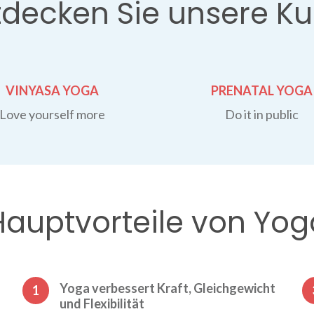
tdecken Sie unsere Ku
VINYASA YOGA
PRENATAL YOGA
Love yourself more
Do it in public
Hauptvorteile von Yog
Yoga verbessert Kraft, Gleichgewicht
1
und Flexibilität