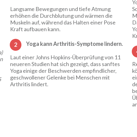
Yo
Langsame Bewegungen und tiefe Atmung
Sc
erhöhen die Durchblutung und wärmen die
M
Muskeln auf, während das Halten einer Pose
Da
Kraft aufbauen kann.
Yo
K
Yoga kann Arthritis-Symptome lindern.
2
a)
Laut einer Johns Hopkins-Überprüfung von 11
en
neueren Studien hat sich gezeigt, dass sanftes
R
Yoga einige der Beschwerden empfindlicher,
k
geschwollener Gelenke bei Menschen mit
e
5
Arthritis lindert.
d
be
Ü
a