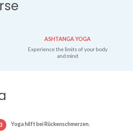
rse
ASHTANGA YOGA
Experience the limits of your body
and mind
a
Yoga hilft bei Rückenschmerzen.
3