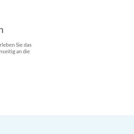
n
rleben Sie das
nseitig an die