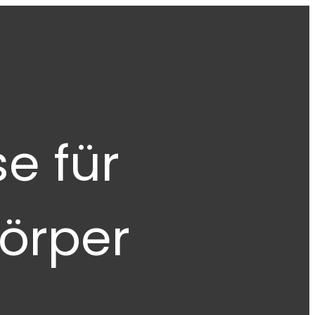
e für
örper