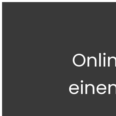
Onli
eine