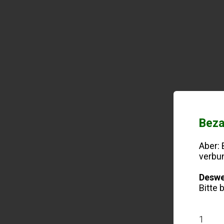
Beza
Aber: 
verbu
Desweg
Bitte 
1